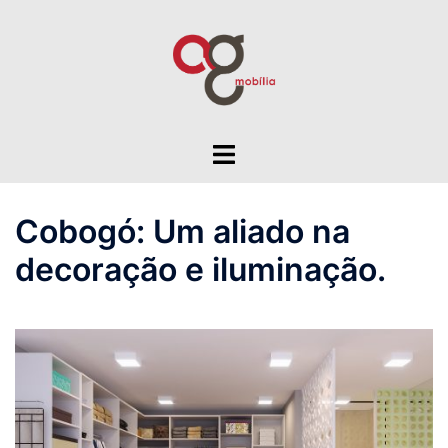
Pular
para
o
conteúdo
Toggle
menu
Cobogó: Um aliado na
decoração e iluminação.