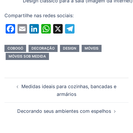
Design clássico para a sala (imagem da internet)
Compartilhe nas redes sociais:
Facebook
Email
LinkedIn
WhatsApp
X
Telegram
COBOGÓ
DECORAÇÃO
DESIGN
MÓVEIS
MÓVEIS SOB MEDIDA
Navegação
Medidas ideais para cozinhas, bancadas e
de
armários
posts
Decorando seus ambientes com espelhos